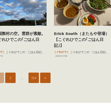
国際村の空。雲群が素敵。
Erick South（またもや登場）
ぐれひでこの｢ごはん日
【こぐれひでこの｢ごはん日
記｣】
でこ
こぐれひでこの「ごはん日記」
こぐれひでこ
こぐれひでこの「ごはん日記」
/10
2025/11/09
2
…
124
＞