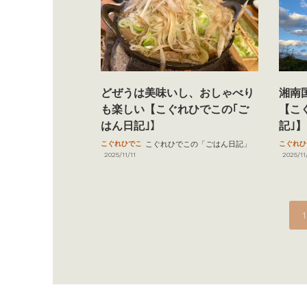
どぜうは美味いし、おしゃべり
湘南
も楽しい【こぐれひでこの｢ご
【こ
はん日記｣】
記｣】
こぐれひでこ
こぐれひでこの「ごはん日記」
こぐれひ
2025/11/11
2025/11
投
1
稿
ナ
ビ