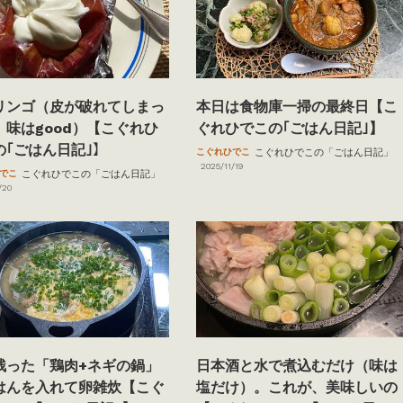
リンゴ（皮が破れてしまっ
本日は食物庫一掃の最終日【こ
、味はgood）【こぐれひ
ぐれひでこの｢ごはん日記｣】
の｢ごはん日記｣】
こぐれひでこ
こぐれひでこの「ごはん日記」
2025/11/19
でこ
こぐれひでこの「ごはん日記」
/20
残った「鶏肉+ネギの鍋」
日本酒と水で煮込むだけ（味は
はんを入れて卵雑炊【こぐ
塩だけ）。これが、美味しいの