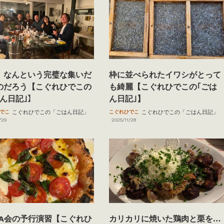
、なんという完璧な集いだ
枠に並べられたイワシがとって
のだろう【こぐれひでこの
も綺麗【こぐれひでこの｢ごは
はん日記｣】
ん日記｣】
でこ
こぐれひでこの「ごはん日記」
こぐれひでこ
こぐれひでこの「ごはん日記」
/29
2025/11/28
ZZA会の予行演習【こぐれひ
カリカリに焼いた鶏肉と栗を…