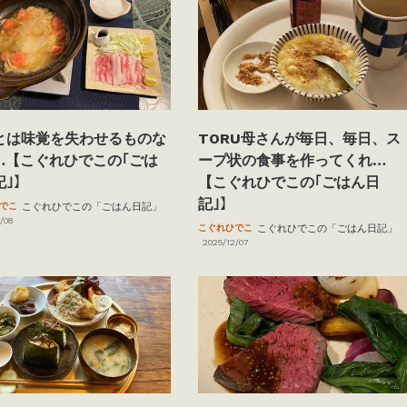
とは味覚を失わせるものな
TORU母さんが毎日、毎日、ス
…【こぐれひでこの｢ごは
ープ状の食事を作ってくれ…
記｣】
【こぐれひでこの｢ごはん日
記｣】
でこ
こぐれひでこの「ごはん日記」
/08
こぐれひでこ
こぐれひでこの「ごはん日記」
2025/12/07