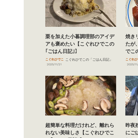
栗を加えた小暮調理部のアイデ
焼き
アも褒めたい【こぐれひでこの
たが
｢ごはん日記｣】
でこ
こぐれひでこ
こぐれひでこの「ごはん日記」
こぐれひ
2025/11/21
2025/11
超簡単な料理だけれど、離れら
昨夜
れない美味しさ【こぐれひでこ
にご