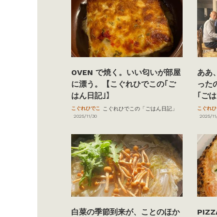
OVEN で焼く。いい匂いが部屋
ああ
に漂う。【こぐれひでこの｢ご
った
はん日記｣】
｢ご
こぐれひでこ
こぐれひでこの「ごはん日記」
こぐれひ
2025/11/30
2025/11
白菜の季節到来が、ことのほか
PI