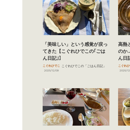
「美味しい」という感覚が戻っ
高熱
てきた【こぐれひでこの｢ごは
のか
ん日記｣】
ん日
こぐれひでこ
こぐれひでこの「ごはん日記」
こぐれひ
2025/12/09
2025/12