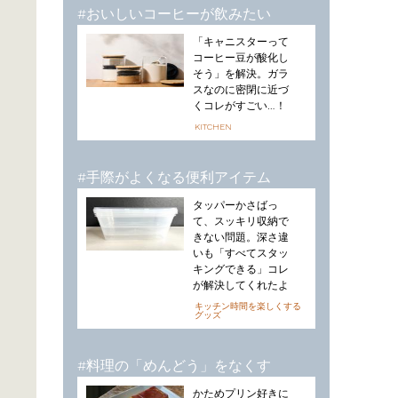
#おいしいコーヒーが飲みたい
「キャニスターって
コーヒー豆が酸化し
そう」を解決。ガラ
スなのに密閉に近づ
くコレがすごい…！
KITCHEN
#手際がよくなる便利アイテム
タッパーかさばっ
て、スッキリ収納で
きない問題。深さ違
いも「すべてスタッ
キングできる」コレ
が解決してくれたよ
キッチン時間を楽しくする
グッズ
#料理の「めんどう」をなくす
かためプリン好きに