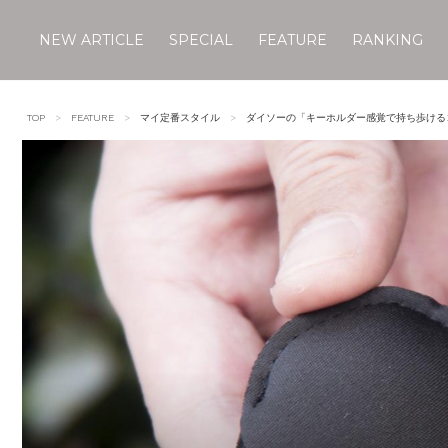
NEW ARTICLE
SPECIAL
FEATURE
RANKING
Skip
to
TOP
FEATURE
マイ定番スタイル
ダイソーの「キーホルダー感覚で持ち歩ける
content