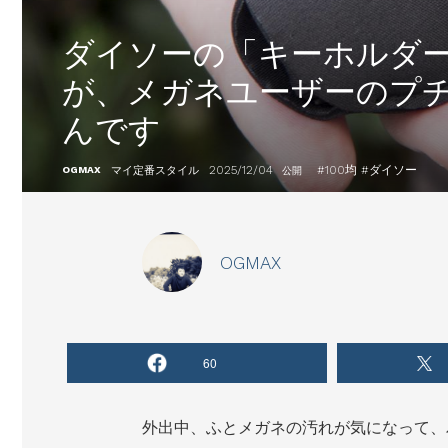
ダイソーの「キーホルダ
が、メガネユーザーのプ
んです
2025/12/04
#
100均
#
ダイソー
OGMAX
マイ定番スタイル
公開
OGMAX
60
外出中、ふとメガネの汚れが気になって、