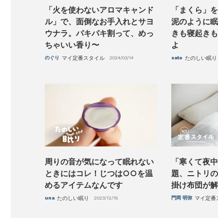
「火を使わないアロマキャンド
「まくら」を
ル」で、面倒なお手入れとサヨ
泥のように眠
ウナラ。パキパキ割って、めっ
きも寝起きも
ちゃいい香り〜
よ
のぐり
マイ定番スタイル
2024/03/14
sato
たのしい眠り
周りの音が気になって眠れない
「寒くて夜中
ときにはコレ！じつは○○を温
題、ニトリの
めるアイテムなんです
掛け布団が解
una
たのしい眠り
2023/12/15
門岡 明弥
マイ定番