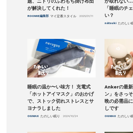
題、ニトリのふわもち掛け布団
が取れない…
が解決してくれた！
「睡眠のチェ
い？
ROOMIE編集部
マイ定番スタイル
2025/01/11
nátsuki
たのしい
睡眠の温か〜い味方！ 充電式
Ankerの
「ホットアイマスク」のおかげ
ン」をさっそ
で、ストック切れストレスとサ
晩の必需品に
ヨナラしました
しです
OGMAX
たのしい眠り
2024/10/24
OGMAX
たのしい