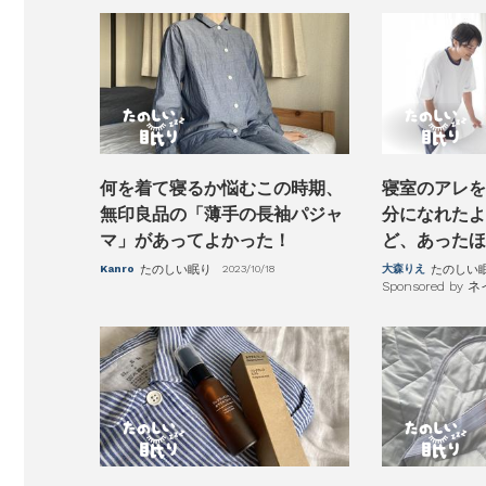
何を着て寝るか悩むこの時期、
寝室のアレを
無印良品の「薄手の長袖パジャ
分になれたよ
マ」があってよかった！
ど、あったほ
Kanro
たのしい眠り
2023/10/18
大森りえ
たのしい
Sponsored b