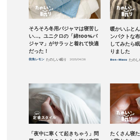
そろそろ冬用パジャマは寝苦し
暖かいふとん
い…。ユニクロの「綿100%パ
ンパクトな布
ジャマ」がサラッと着れて快適
してみたら眠
だった！
りました
街角レモン
たのしい眠り
2025/04/26
Bon-Masu
たのし
「夜中に寒くて起きちゃう」問
たくさん寝た