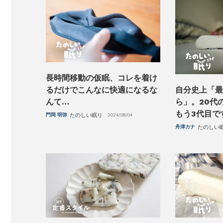
長時間移動の仮眠、コレを着け
自分史上「最
るだけでこんなに快適になるな
ら」。20代
んて…
もう3代目で
門岡 明弥
たのしい眠り
2024/08/04
舟津カナ
たのしい