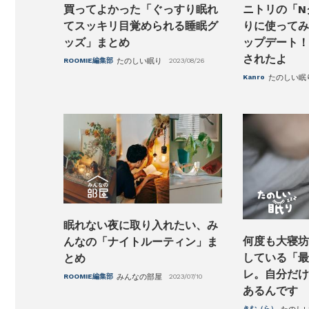
買ってよかった「ぐっすり眠れ
ニトリの「N
てスッキリ目覚められる睡眠グ
りに使ってみ
ッズ」まとめ
ップデート！
されたよ
ROOMIE編集部
たのしい眠り
2023/08/26
Kanro
たのしい眠
眠れない夜に取り入れたい、み
何度も大寝坊
んなの「ナイトルーティン」ま
している「最
とめ
レ。自分だけ
ROOMIE編集部
みんなの部屋
2023/07/10
あるんです
きむ（ら）