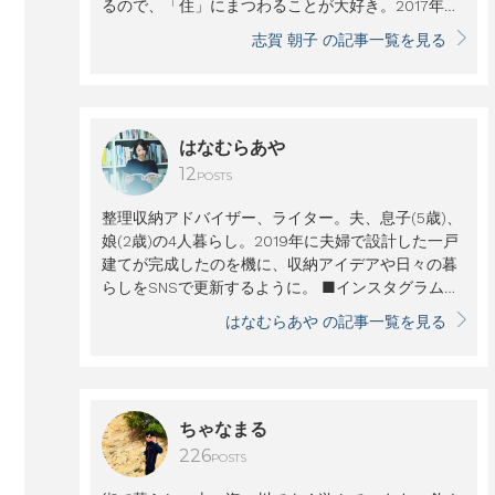
るので、「住」にまつわることが大好き。2017年に
念願かなって自宅をリノベーションしました。岩手
志賀 朝子 の記事一覧を見る
県出身。東京都在住。
はなむらあや
12
POSTS
整理収納アドバイザー、ライター。夫、息子(5歳)、
娘(2歳)の4人暮らし。2019年に夫婦で設計した一戸
建てが完成したのを機に、収納アイデアや日々の暮
らしをSNSで更新するように。 ■インスタグラム
＠
h_aya_home
はなむらあや の記事一覧を見る
ちゃなまる
226
POSTS