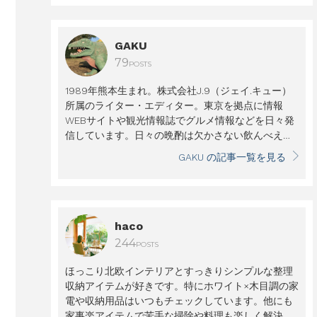
GAKU
79
POSTS
1989年熊本生まれ。株式会社J.9（ジェイ.キュー）
所属のライター・エディター。東京を拠点に情報
WEBサイトや観光情報誌でグルメ情報などを日々発
信しています。日々の晩酌は欠かさない飲んべえ。
美味しいおつまみは必須です！／＠GakuKael
J.9
GAKU の記事一覧を見る
HP
haco
244
POSTS
ほっこり北欧インテリアとすっきりシンプルな整理
収納アイテムが好きです。特にホワイト×木目調の家
電や収納用品はいつもチェックしています。他にも
家事楽アイテムで苦手な掃除や料理も楽しく解決。