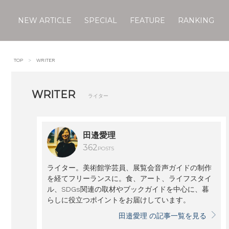
NEW ARTICLE
SPECIAL
FEATURE
RANKING
Skip
to
TOP
WRITER
content
WRITER
ライター
田邉愛理
362
POSTS
ライター。美術館学芸員、展覧会音声ガイドの制作
を経てフリーランスに。食、アート、ライフスタイ
ル、SDGs関連の取材やブックガイドを中心に、暮
らしに役立つポイントをお届けしています。
田邉愛理 の記事一覧を見る