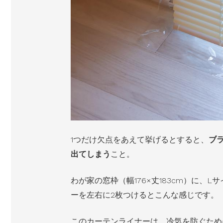
1つだけ欠点をあえて挙げるとすると、
ブ
出てしまう
こと。
わが家の窓枠（幅176×​丈183cm）に、L
ーを左右に2枚つけるとこんな感じです。
このカーテンライナーは、冷気を防ぐため