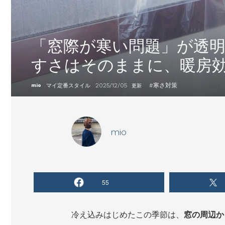
「窓際が寒い問題」が透
すさはそのままに、暖房
2025/12/05
#
寒さ対策
mio
マイ定番スタイル
更新
mio
55
冷え込みはじめたこの季節は、
窓の周辺か