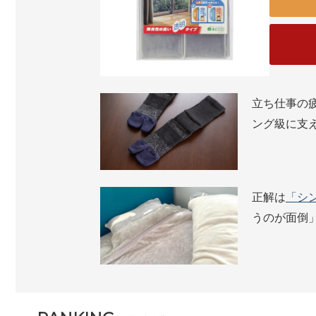
立ち仕事の
ング級に支
正解は
「シ
うのが面倒