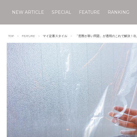
NEW ARTICLE
SPECIAL
FEATURE
RANKING
Skip
to
TOP
FEATURE
マイ定番スタイル
「窓際が寒い問題」が透明のこれで解決！出
content