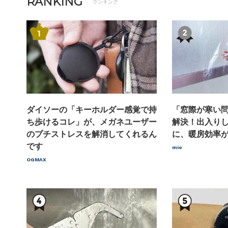
RANKING
ランキング
ダイソーの「キーホルダー感覚で持
「窓際が寒い
ち歩けるコレ」が、メガネユーザー
解決！出入り
のプチストレスを解消してくれるん
に、暖房効率
です
mio
OGMAX