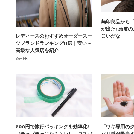
無印良品から
が出た! 頭皮
こいだな
レディースのおすすめオーダースー
ツブランドランキング11選｜安い～
高級な人気店を紹介
Buy PR
「ワキ専用の
200円で旅行パッキングを効率化!
パリ感が最高す
ゴチャゴチャにならないし、ロスバ