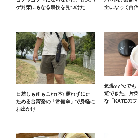
全になって自
ゲ対策にもなる裏技を見つけた
気温37°Cで
避できた。片
日差しも雨もこれ1本! 濡れずにた
な「KATEの
ためる台湾発の「常備傘」で身軽に
お出かけ