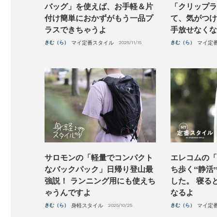
バッグ」を使えば、お手軽＆片
「クリップラ
付け簡単におかずがもう一品プ
て、気がつけ
ラスできちゃうよ
手放せなくな
きむ（ら）
マイ定番スタイル
2025/11/15
きむ（ら）
マイ定
サロモンの「軽量でコンパクト
エレコムの「
なバックパック」日帰り登山最
ち歩く“静活
強説！ ランニング用にも使えち
した。 寝る
ゃうんですよ
なるよ
きむ（ら）
身軽スタイル
2025/10/25
きむ（ら）
マイ定