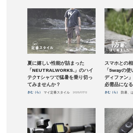
夏に嬉しい性能が詰まった
スマホとの相
「NEUTRALWORKS.」のハイ
「5wayの
テクTシャツで猛暑を乗り切っ
ディファン」
てみませんか？
必需品になる
きむ（ら）
マイ定番スタイル
2025/07/12
きむ（ら）
防暑、