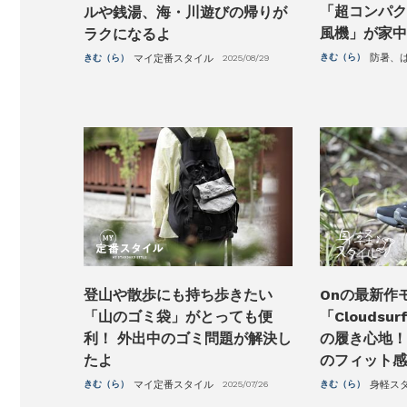
「超コンパク
ルや銭湯、海・川遊びの帰りが
風機」が家中
ラクになるよ
きむ（ら）
防暑、
きむ（ら）
マイ定番スタイル
2025/08/29
登山や散歩にも持ち歩きたい
Onの最新作
「山のゴミ袋」がとっても便
「Cloudsu
利！ 外出中のゴミ問題が解決し
の履き心地！
たよ
のフィット感
きむ（ら）
マイ定番スタイル
2025/07/26
きむ（ら）
身軽ス