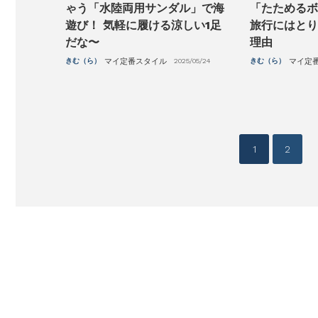
ゃう「水陸両用サンダル」で海
「たためるボ
遊び！ 気軽に履ける涼しい1足
旅行にはとり
だな〜
理由
きむ（ら）
マイ定番スタイル
2025/05/24
きむ（ら）
マイ定
投
1
2
稿
ナ
ビ
ゲ
ー
シ