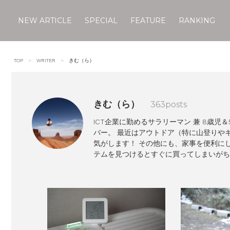
NEW ARTICLE
SPECIAL
FEATURE
RANKING
Skip
to
TOP
WRITER
きむ（ら）
content
きむ（ら）
363
posts
ICT企業に勤めるサラリーマン 兼 8歳児＆
バー。 最近はアウトドア（特に山登りや
気がします！ その他にも、家事を便利に
テムを見つけるとすぐに買ってしまいがち