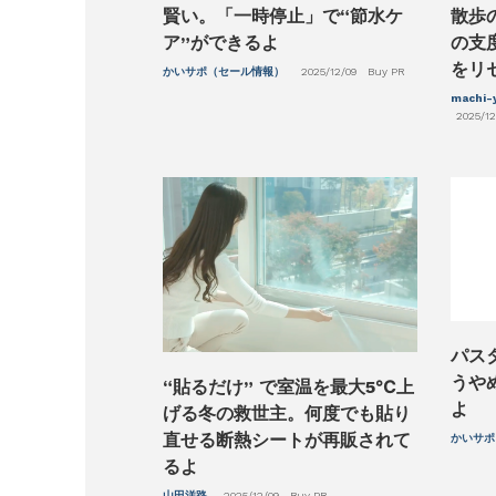
賢い。「一時停止」で“節水ケ
散歩
ア”ができるよ
の支
をリ
かいサポ（セール情報）
2025/12/09
Buy PR
machi
2025/12
パス
うや
“貼るだけ” で室温を最大5℃上
よ
げる冬の救世主。何度でも貼り
直せる断熱シートが再販されて
かいサポ
るよ
山田洋路
2025/12/09
Buy PR