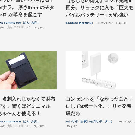
プの ｢重い｣｢かさばる｣
【もしもの備え】スマホ充電9
ヨナラ。 厚さ8mmのチタ
回分。リュックに入る「巨大モ
ンロ が革命を起こす
バイルバッテリー」が心強い
-ya commerce（かいサポ）
Kohichi Matsufuji
2025/12/07
Buy PR
/07
Buy PR
、名刺入れじゃなくて財布
コンセントを「なかったこと」
です。驚くほどミニマル
にして9ポート化。こりゃ発明
ちゃ〜んと使える！
級だわ
-ya commerce（かいサポ）
かいサポ（お買いものサポーター）
2025/12/07
/07
Buy PR
Buy PR