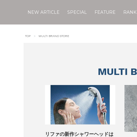
NEW ARTICLE
SPECIAL
FEATURE
RANK
Skip
to
TOP
MULTI BRAND STORE
content
MULTI 
リファの新作シャワーヘッドは