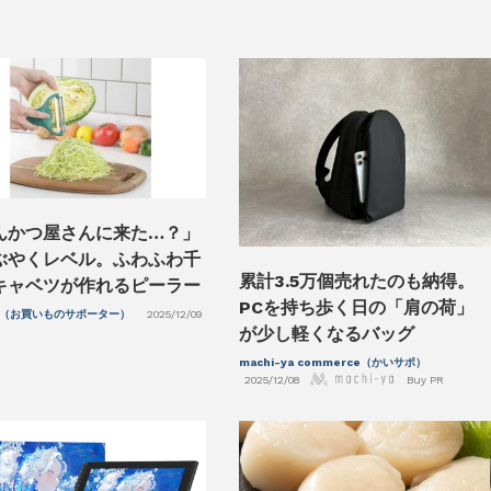
んかつ屋さんに来た…？」
ぶやくレベル。ふわふわ千
累計3.5万個売れたのも納得。
キャベツが作れるピーラー
PCを持ち歩く日の「肩の荷」
（お買いものサポーター）
2025/12/09
が少し軽くなるバッグ
machi-ya commerce（かいサポ）
2025/12/08
Buy PR