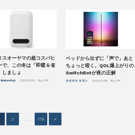
リスオーヤマの超コスパヒ
ベッドから出ずに「声で」あと
ーで、この冬は「即暖＆省
ちょっと暗く。QOL爆上がりの
」しましょ
SwitchBotが夜の正解
 Matsufuji
2025/12/07
Buy PR
カタオカ キヨシ
2025/12/06
Buy PR
2
…
176
＞