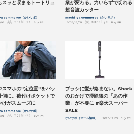
もスッと収まるトートリュ
業が変わる。力いらずで切れる
超音波カッター
-ya commerce（かいサポ）
machi-ya commerce（かいサポ）
/08
Buy PR
2025/12/08
Buy PR
やスマホの”定位置”をバッ
ブラシに髪が絡まない。Shark
外側に。後付けポケットで
のおかげで掃除後の「あの作
かけがスムーズに
業」が不要に #楽天スーパー
SALE
-ya commerce（かいサポ）
/08
Buy PR
かいサポ（セール情報）
2025/12/08
Buy PR