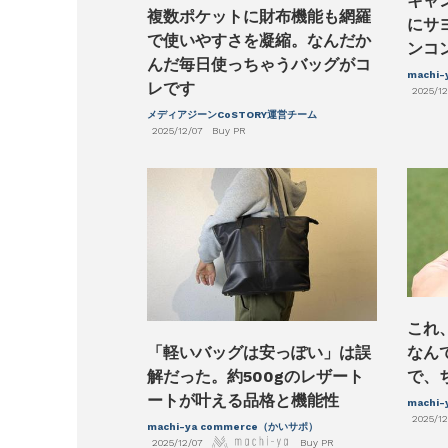
キャン
複数ポケットに財布機能も網羅
にサ
で使いやすさを凝縮。なんだか
ンコ
んだ毎日使っちゃうバッグがコ
machi
レです
2025/12
メディアジーンCoSTORY運営チーム
2025/12/07
Buy PR
これ
「軽いバッグは安っぽい」は誤
なん
解だった。約500gのレザート
で、
ートが叶える品格と機能性
machi
2025/12
machi-ya commerce（かいサポ）
2025/12/07
Buy PR