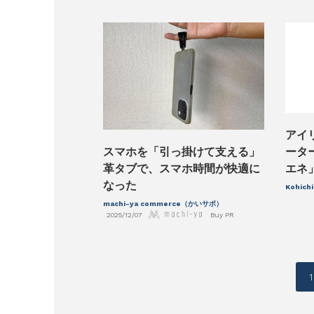
アイ
スマホを「引っ掛けて支える」
ータ
革タブで、スマホ時間が快適に
エネ
なった
Kohichi
machi-ya commerce（かいサポ）
2025/12/07
Buy PR
投
1
稿