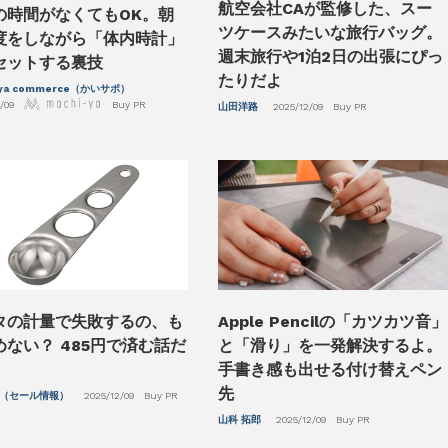
航空会社CAが監修した、スー
の時間がなくてもOK。朝
ツケースみたいな旅行バッグ。
度をしながら「体内時計」
週末旅行や1泊2日の出張にぴっ
セットする裏技
たりだよ
-ya commerce（かいサポ）
/09
Buy PR
山田洋路
2025/12/09
Buy PR
タの計量で失敗するの、も
Apple Pencilの「カツカツ音」
めない？ 485円で済む話だ
と「滑り」を一発解決するよ。
手書き感も出せる付け替えペン
先
（セール情報）
2025/12/09
Buy PR
山科 拓郎
2025/12/09
Buy PR