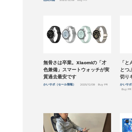
無骨さは卒業。Xiaomiの「才
「と
色兼備」スマートウォッチが実
とつ
質過去最安です
切り
かいサポ（セール情報）
2025/12/09
Buy PR
かいサポ
Buy PR