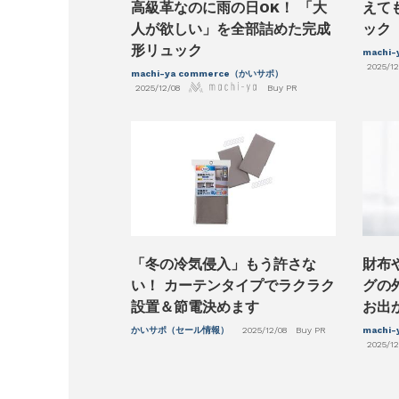
えて
高級革なのに雨の日OK！ 「大
ック
人が欲しい」を全部詰めた完成
形リュック
machi
2025/12
machi-ya commerce（かいサポ）
2025/12/08
Buy PR
「冬の冷気侵入」もう許さな
財布
い！ カーテンタイプでラクラク
グの
設置＆節電決めます
お出
かいサポ（セール情報）
2025/12/08
Buy PR
machi
2025/12