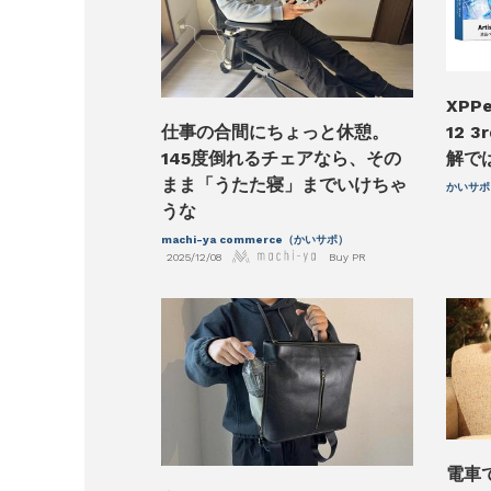
XPP
仕事の合間にちょっと休憩。
12 
145度倒れるチェアなら、その
解で
まま「うたた寝」までいけちゃ
かいサポ
うな
machi-ya commerce（かいサポ）
2025/12/08
Buy PR
電車