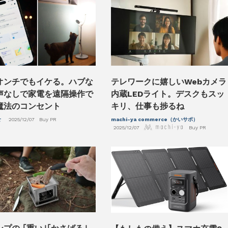
テレワークに嬉しいWebカメラ
オンチでもイケる。ハブな
内蔵LEDライト。デスクもスッ
声なしで家電を遠隔操作で
キリ、仕事も捗るね
魔法のコンセント
machi-ya commerce（かいサポ）
せ
2025/12/07
Buy PR
2025/12/07
Buy PR