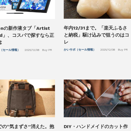
年内12/31まで。「楽天ふるさ
enの新作液タブ「Artist
と納税」駆け込みで狙うのはコ
3rd」、コスパで探すなら正
レ
は
かいサポ（セール情報）
2025/12/08
Buy PR
（セール情報）
2025/12/08
Buy PR
での“気まずさ”消えた。抱
DIY・ハンドメイドのカット作