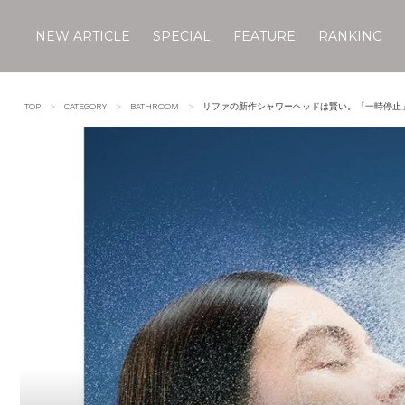
NEW ARTICLE
SPECIAL
FEATURE
RANKING
Skip
to
TOP
CATEGORY
BATHROOM
リファの新作シャワーヘッドは賢い。「一時停止」
content