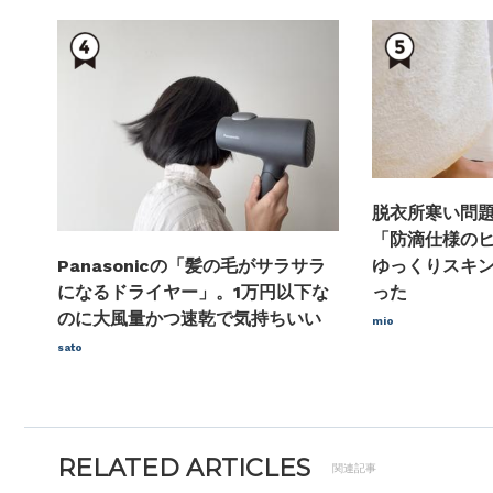
脱衣所寒い問
「防滴仕様の
ゆっくりスキ
Panasonicの「髪の毛がサラサラ
った
になるドライヤー」。1万円以下な
のに大風量かつ速乾で気持ちいい
mio
sato
RELATED ARTICLES
関連記事