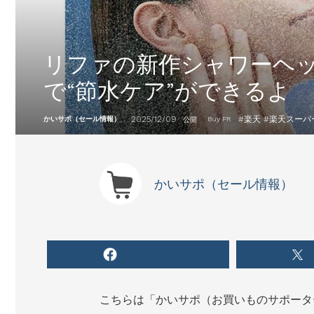
リファの新作シャワーヘ
で“節水ケア”ができるよ
2025/12/09
#
楽天
#
楽天スーパ
かいサポ（セール情報）
Buy PR
公開
かいサポ（セール情報）
こちらは「かいサポ（お買いものサポータ