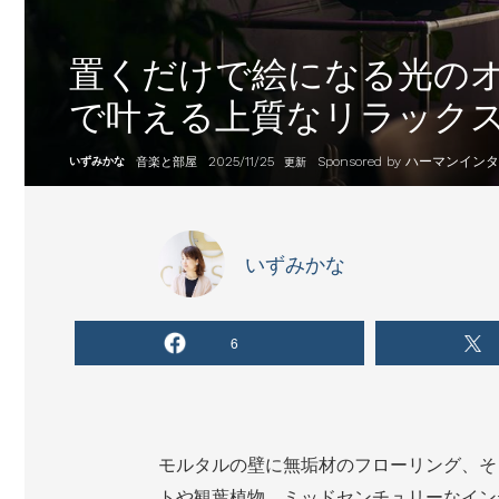
置くだけで絵になる光のオーデ
で叶える上質なリラック
2025/11/25
Sponsored by ハーマンイ
いずみかな
音楽と部屋
更新
いずみかな
6
モルタルの壁に無垢材のフローリング、そ
トや観葉植物、ミッドセンチュリーなイン