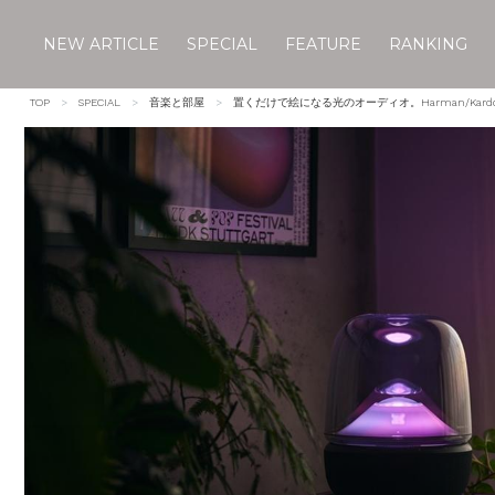
NEW ARTICLE
SPECIAL
FEATURE
RANKING
Skip
TOP
SPECIAL
音楽と部屋
置くだけで絵になる光のオーディオ。Harman/Ka
to
content