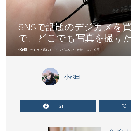
SNSで話題のデジカメを
で、どこでも写真を撮り
2025/03/27
#
カメラ
小池田
カメラと暮らす
更新
小池田
21