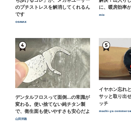
ち歩けるコレ」が、メガネユーザー
解決！出入り
のプチストレスを解消してくれるん
に、暖房効率
です
mio
OGMAX
イヤホン忘れ
サッと取り出
デンタルフロスって面倒…の常識が
ッチ
変わる。使い捨てない純チタン製
で、衛生面も使いやすさも安心だよ
machi-ya comme
山田洋路