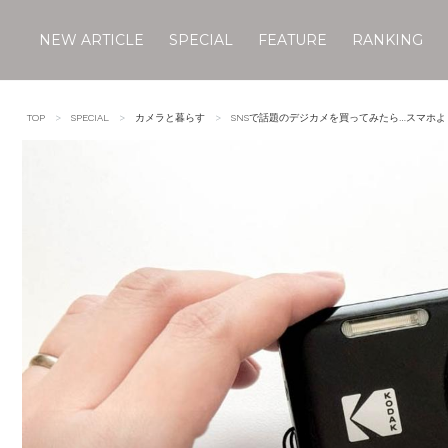
NEW ARTICLE
SPECIAL
FEATURE
RANKING
Skip
to
TOP
SPECIAL
カメラと暮らす
SNSで話題のデジカメを買ってみたら…スマホ
content