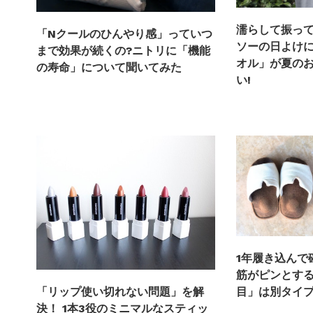
濡らして振って
「Nクールのひんやり感」っていつ
ソーの日よけ
まで効果が続くの?ニトリに「機能
オル」が夏の
の寿命」について聞いてみた
い!
1年履き込んで
筋がピンとする
目」は別タイ
「リップ使い切れない問題」を解
決！ 1本3役のミニマルなスティッ