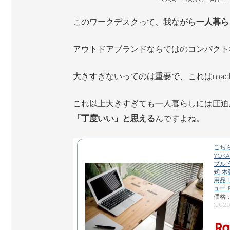
このワークデスクって、我ながら
一人暮ら
アウトドアブランドならではのコンパクトな
大きすぎないってのは重要で、これはmac
これ以上大きすぎても一人暮らしには圧迫
「丁度いい」と思える
んですよね。
こち
YOK
ブル 
式 木
用品
ュー 
価格：
(202