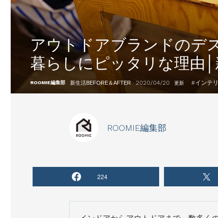
アウトドアブランドのデ
暮らしにピッタリな理由│
2020/04/20
#
インテ
ROOMIE編集部
新生活BEFORE＆AFTER
更新
ROOMIE編集部
224