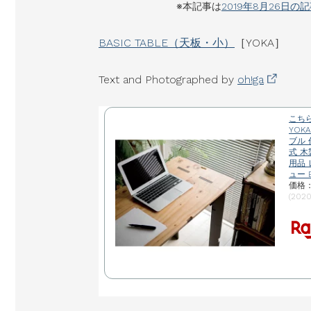
※本記事は
2019年8月26日の
BASIC TABLE（天板・小）
［YOKA］
Text and Photographed by
oh!ga
こち
YOK
ブル 
式 木
用品
ュー 
価格：
(202