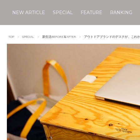
NEW ARTICLE
SPECIAL
FEATURE
RANKING
Skip
to
TOP
SPECIAL
新生活BEFORE＆AFTER
アウトドアブランドのデスクが、これか
content