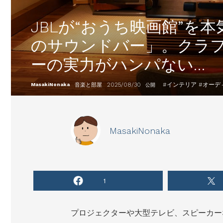
JBLが“おうち映画館”を
のサウンドバー」。クラフ
ーの実力がハンパない…
2025/08/30
#
インテリア
#
オーデ
MasakiNonaka
音楽と部屋
公開
MasakiNonaka
1
プロジェクターや大型テレビ、スピーカー