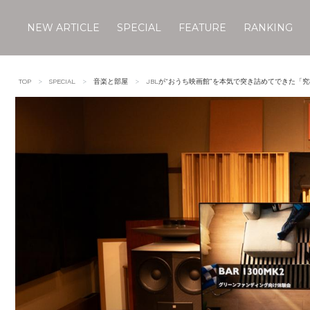
NEW ARTICLE
SPECIAL
FEATURE
RANKING
Skip
to
TOP
SPECIAL
音楽と部屋
JBLが“おうち映画館”を本気で突き詰めてできた「
content