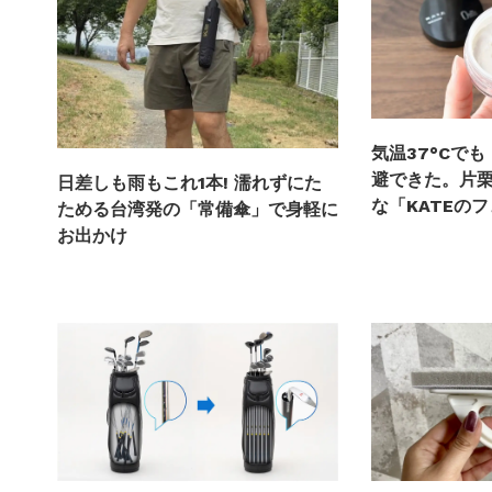
気温37°Cで
避できた。片
日差しも雨もこれ1本! 濡れずにた
な「KATEの
ためる台湾発の「常備傘」で身軽に
お出かけ