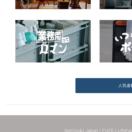
人気連
Gizmodo Japan
FUZE
Lifeha