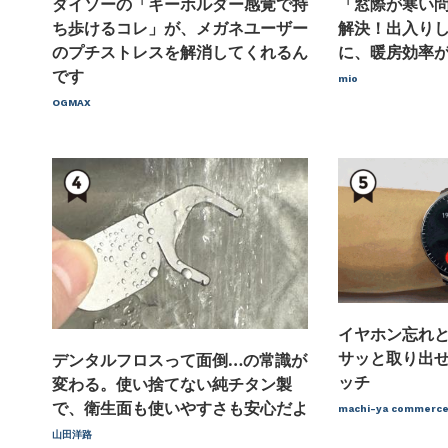
ダイソーの「キーホルダー感覚で持
「窓際が寒い
ち歩けるコレ」が、メガネユーザー
解決！出入り
のプチストレスを解消してくれるん
に、暖房効率
です
mio
OGMAX
イヤホン忘れ
サッと取り出
デンタルフロスって面倒…の常識が
ッチ
変わる。使い捨てない純チタン製
で、衛生面も使いやすさも安心だよ
machi-ya comme
山田洋路