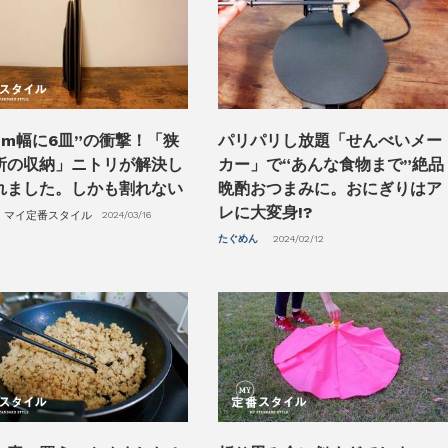
5cm幅に6皿”の衝撃！「狭
パリパリし放題「せんべいメー
所の収納」ニトリが解決し
カー」で“あんな食物まで”絶品
れました。しかも割れない
晩酌おつまみに。おにぎりはア
レに大変身!?
マイ定番スタイル
2024/03/16
たぐめん
2024/02/12