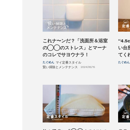
これナ〜ンだ？「洗面所＆浴室
“4.
の◯◯のストレス」とマーナ
い台
のコレでサヨウナラ！
てく
たぐめん
マイ定番スタイル
たぐめん
賢い掃除とメンテナンス
2024/05/15