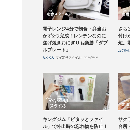
電子レンジ4分で朝食・弁当お
さら
かず2つ完成！レンチンなのに
付け
焦げ焼きおにぎりも楽勝「ダブ
短。
ルプレート」
たぐめん
たぐめん
マイ定番スタイル
2024/11/10
キングジム「ピタッとファイ
サク
ル」で外出時の忘れ物を防止！
台所