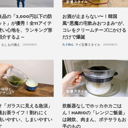
良品の「3,000円以下の防
お酒が止まらない〜！韓国
ット」が優秀！全11アイテ
風“悪魔の宅飲みおつまみ”が、
使い心地を、ランキング形
コレをクリームチーズにかける
紹介するよ～
だけで爆誕
もしもの備え
2025/09/01
たぐめん
マイ定番スタイル
2025/08/13
オ「ガラスに見える急須」
炊飯器なしでホッカホカごは
適お茶ライフ！割れにく
ん！HARIOの「レンジご飯釜」
洗いやすい、しまいやすい
は雑炊、肉まん、ポテサラもお
す
手のもの