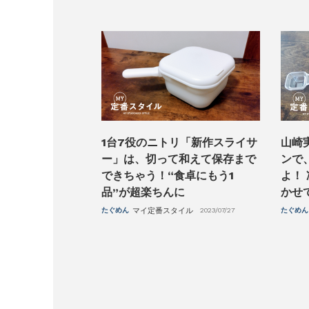
1台7役のニトリ「新作スライサ
山崎
ー」は、切って和えて保存まで
ンで
できちゃう！“食卓にもう1
よ！
品”が超楽ちんに
かせ
たぐめん
マイ定番スタイル
2023/07/27
たぐめん