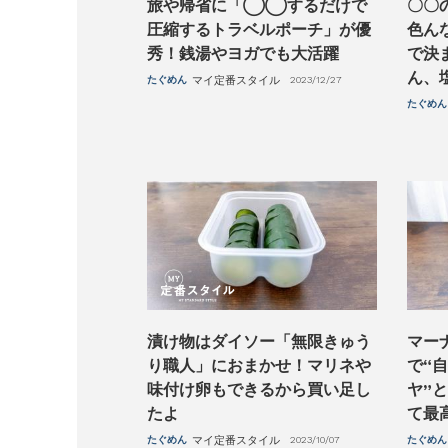
旅や帰省に「◯◯するだけで
〇〇
圧縮するトラベルポーチ」が優
色ん
秀！銭湯やヨガでも大活躍
で決
ん、
たぐめん
マイ定番スタイル
2023/12/27
たぐめん
漬け物はダイソー「無限きゅう
マー
り職人」におまかせ！マリネや
で“
味付け卵もできるから買い足し
ヤ”
たよ
て最
たぐめん
マイ定番スタイル
2023/10/07
たぐめん