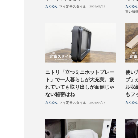
たぐめん
マイ定番スタイル
2025/06/22
たぐめん
賢い掃
ニトリ「立つミニホットプレー
使い
ト」で一人暮らしが大充実。疲
プ」
れていても取り出しが面倒じゃ
ル収
ない秘密はね
もフ
たぐめん
マイ定番スタイル
2025/04/27
たぐめん