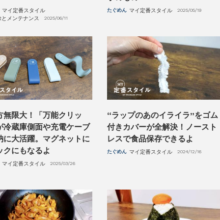
マイ定番スタイル
たぐめん
マイ定番スタイル
2025/05/19
除とメンテナンス
2025/06/11
方無限大！「万能クリッ
“ラップのあのイライラ”をゴム
が冷蔵庫側面や充電ケーブ
付きカバーが全解決！ノースト
納に大活躍。マグネットに
レスで食品保存できるよ
ックにもなるよ
たぐめん
マイ定番スタイル
2024/12/16
マイ定番スタイル
2025/03/26