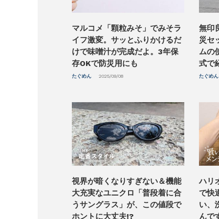
マルコメ「顆粒みそ」でみそラ
無印
イフ激変。サッとふりかけるだ
災セ
けで味噌汁が完成だよ。3年保
ムの
存OKで防災用にも
式で
たぐめん
2025/09/08
たぐめん
視界が暗くなりすぎない＆機能
ハリ
大充実なユニクロ「普段着に合
で快
うサングラス」が、この値段で
い、
ホントに大丈夫!?
んで