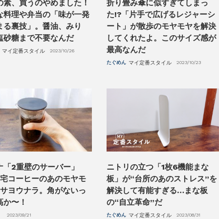
の素、買うのやめました！
折り畳み傘に似すぎてしまっ
な料理や弁当の「味が一発
た!?「片手で広げるレジャーシ
まる裏技」。醤油、みり
ート」が散歩のモヤモヤを解決
塩砂糖まで不要なんだ
してくれたよ。このサイズ感が
最高なんだ
マイ定番スタイル
2023/10/26
たぐめん
マイ定番スタイル
2023/10/23
ナ「2重壁のサーバー」
ニトリの立つ「1枚6機能まな
自宅コーヒーのあのモヤモ
板」が“台所のあのストレス”を
とサヨウナラ。角がないっ
解決して有能すぎる…まな板
高か〜！
の“自立革命”だ
2023/09/21
たぐめん
マイ定番スタイル
2023/08/31