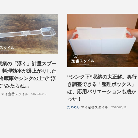
実業の「浮く」計量スプー
、料理効率が爆上がりした
“シンク下”収納の大正解。奥行
 冷蔵庫やシンクの上で“浮
き調整できる「整理ボックス」
て”みたらね…
は、応用バリエーションも凄か
マイ定番スタイル
2023/07/15
った！
たぐめん
マイ定番スタイル
2023/06/19