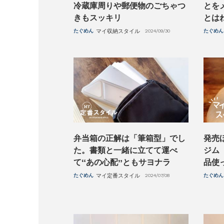
冷蔵庫周りや郵便物のごちゃつ
とを
きもスッキリ
とは
たぐめん
マイ収納スタイル
2024/09/30
たぐめん
弁当箱の正解は「筆箱型」でし
発売
た。書類と一緒に立てて運べ
ジム
て“あの心配”ともサヨナラ
品使
たぐめん
マイ定番スタイル
2024/07/08
たぐめん