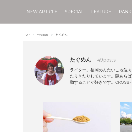
NEW ARTICLE
SPECIAL
FEATURE
RANK
Skip
to
TOP
WRITER
たぐめん
content
たぐめん
49
posts
ライター。福岡めんたいこ地位向
たりきたりしています。隙あらば
動することが好きです。CROSS