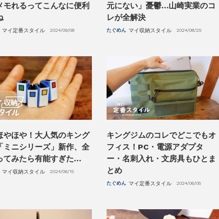
メモれるってこんなに便利
元にない」憂鬱…山崎実業のコ
ね
レが全解決
マイ定番スタイル
2024/09/08
たぐめん
マイ収納スタイル
2024/08/25
ほやほや！大人気のキング
キングジムのコレでどこでもオ
「ミニシリーズ」新作、全
フィス！PC・電源アダプタ
ってみたら有能すぎた…
ー・名刺入れ・文房具もひとま
とめ
マイ収納スタイル
2024/06/15
たぐめん
マイ定番スタイル
2024/06/05