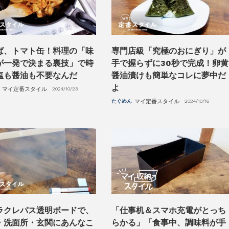
ば、トマト缶！料理の「味
専門店級「究極のおにぎり」が
が一発で決まる裏技」で時
手で握らずに30秒で完成！卵黄
塩も醤油も不要なんだ
醤油漬けも簡単なコレに夢中だ
よ
マイ定番スタイル
2024/10/23
たぐめん
マイ定番スタイル
2024/10/16
ラクレパス透明ボードで、
「仕事机＆スマホ充電がとっち
・洗面所・玄関にあんなこ
らかる」「食事中、調味料が手