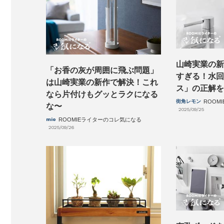
山崎実業の新
「お香の灰が周囲に飛ぶ問題」
すぎる！水回
は山崎実業の新作で解決！これ
ス」の正解を
なら片付けもグッとラクになる
街角レモン
ROOM
な〜
2025/09/25
mio
ROOMIEライターのコレ気になる
2025/09/26