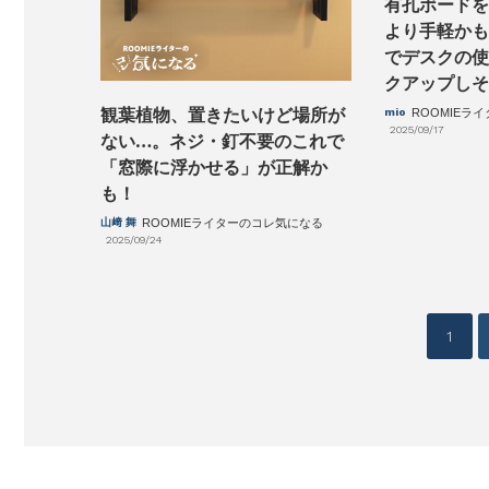
有孔ボードを
より手軽かも
でデスクの使
クアップしそ
観葉植物、置きたいけど場所が
mio
ROOMIEラ
2025/09/17
ない…。ネジ・釘不要のこれで
「窓際に浮かせる」が正解か
も！
山﨑 舞
ROOMIEライターのコレ気になる
2025/09/24
投
1
稿
ナ
ビ