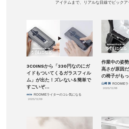
アイテムまで、リアルな目線でピックア
作業中の姿勢
3COINSから「330円なのにガ
高さが原因だ
イドもついてくるガラスフィル
の椅子がもっ
ム」が出た！ズレない＆簡単で
山﨑 舞
ROOMI
すごいぞ…
2025/12/08
mio
ROOMIEライターのコレ気になる
2025/12/09