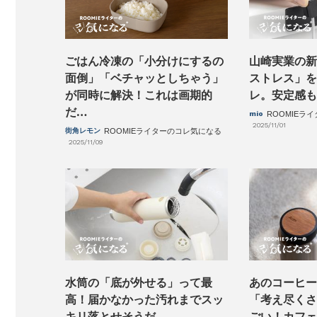
山崎実業の新
ごはん冷凍の「小分けにするの
ストレス」を
面倒」「ベチャッとしちゃう」
レ。安定感も
が同時に解決！これは画期的
だ…
mio
ROOMIEラ
2025/11/01
街角レモン
ROOMIEライターのコレ気になる
2025/11/09
水筒の「底が外せる」って最
あのコーヒー
高！届かなかった汚れまでスッ
「考え尽くさ
キリ落とせそうだ
ごい！カフェ