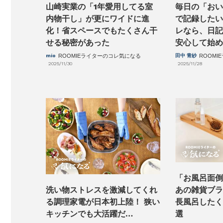
山崎実業の「1年愛用してる室
毎日の「おい
内物干し」が更にワイドに進
で記録したい
化！省スペースでもたくさん干
レなら、日記
せる秘密があった
安心して始め
mio
ROOMIEライターのコレ気になる
田中 青紗
ROOM
2025/11/30
2025/11/28
「お風呂面倒
あの雑貨ブラ
洗い物ストレスを激減してくれ
長風呂したく
る調理家電が日本初上陸！ 狭い
選
キッチンでも大活躍だ…