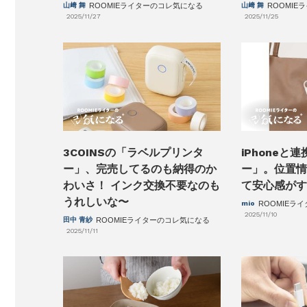
山﨑 舞
ROOMI
山﨑 舞
ROOMIEライターのコレ気になる
2025/11/25
2025/11/27
3COINSの「ラベルプリンタ
iPhoneと
ー」、完売してるのも納得のか
ー」。位置情
わいさ！ インク交換不要なのも
て安心感がす
うれしいな〜
mio
ROOMIEラ
2025/11/10
田中 青紗
ROOMIEライターのコレ気になる
2025/11/11