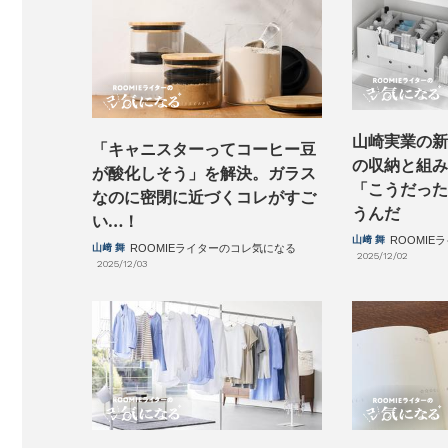
山崎実業の新
「キャニスターってコーヒー豆
の収納と組み
が酸化しそう」を解決。ガラス
「こうだった
なのに密閉に近づくコレがすご
うんだ
い…！
山﨑 舞
ROOMI
山﨑 舞
ROOMIEライターのコレ気になる
2025/12/02
2025/12/03