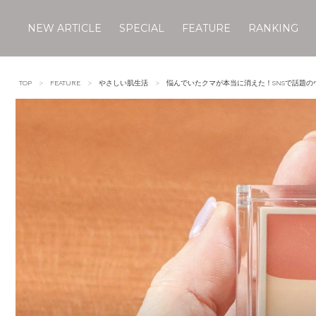
NEW ARTICLE
SPECIAL
FEATURE
RANKING
Skip
to
TOP
FEATURE
やさしい肌生活
悩んでいたクマが本当に消えた！SNSで話題の
content