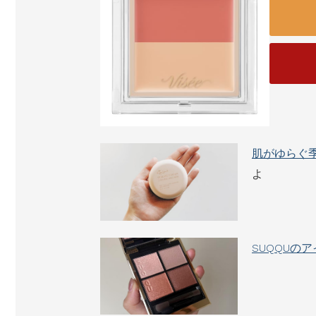
肌がゆらぐ
よ
SUQQUの