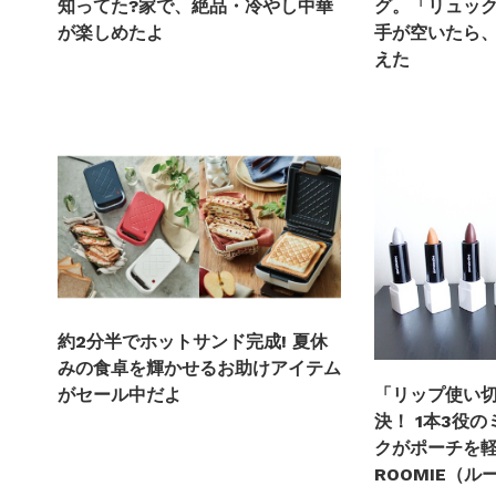
知ってた?家で、絶品・冷やし中華
グ。「リュッ
が楽しめたよ
手が空いたら
えた
約2分半でホットサンド完成! 夏休
みの食卓を輝かせるお助けアイテム
がセール中だよ
「リップ使い
決！ 1本3役
クがポーチを軽
ROOMIE（ル