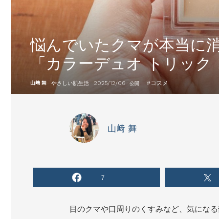
悩んでいたクマが本当に消
「カラーデュオ トリック
2025/12/06
#
コスメ
山﨑 舞
やさしい肌生活
公開
山﨑 舞
7
目のクマや口周りのくすみなど、気になる