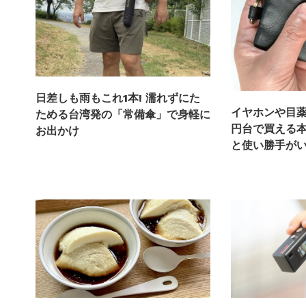
日差しも雨もこれ1本! 濡れずにた
イヤホンや目薬
ためる台湾発の「常備傘」で身軽に
円台で買える
お出かけ
と使い勝手が