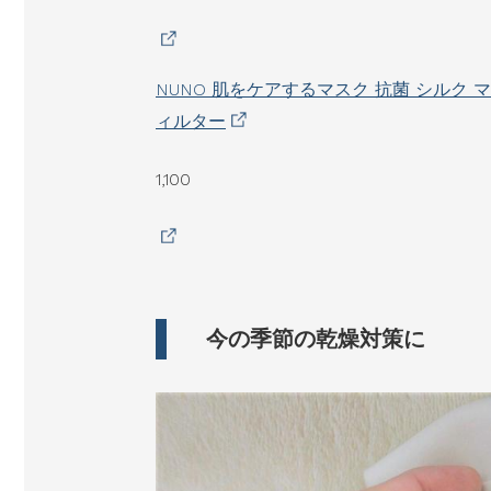
NUNO 肌をケアするマスク 抗菌 シルク 
ィルター
1,100
今の季節の乾燥対策に