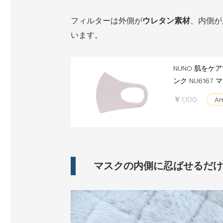
フィルターは外側が
ウレタン素材
、内側が
います。
NUNO 肌をケ
ンク NU616
￥1,100
A
マスクの内側に忍ばせるだけ