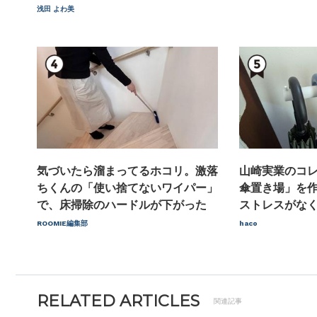
浅田 よわ美
気づいたら溜まってるホコリ。激落
山崎実業のコ
ちくんの「使い捨てないワイパー」
傘置き場」を
で、床掃除のハードルが下がった
ストレスがな
ROOMIE編集部
haco
RELATED ARTICLES
関連記事