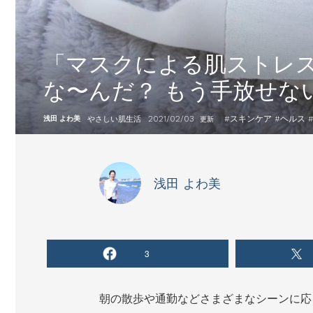
「マスクによる肌ストレ
な〜んだ？ もう手放せな
2021/02/03
#
スキンケア
#
ヘルス
浅田 よわ美
やさしい肌生活
更新
浅田 よわ美
3
朝の散歩や通勤などさまざまなシーンに応