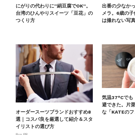
にがりの代わりに“絹豆腐でOK”。
出番の少なか
台湾のひんやりスイーツ「豆花」の
メラ。6歳の子
つくり方
は撮れない写
気温37°Cで
避できた。片
な「KATEの
オーダースーツブランドおすすめ8
選｜コスパ良を厳選して紹介＆スタ
イリストの選び方
Buy PR