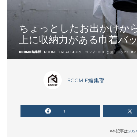
ちょっとしたお出かけか
上に収納力がある巾着バ
2025/10/01
#
M
ROOMIE編集部
ROOMIE TREAT STORE
Buy PR
公開
ROOMIE編集部
1
※本記事は
20