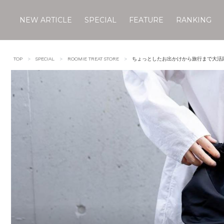
NEW ARTICLE
SPECIAL
FEATURE
RANKING
Skip
to
TOP
SPECIAL
ROOMIE TREAT STORE
ちょっとしたお出かけから旅行まで大活
content