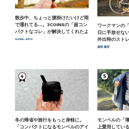
散歩中、ちょっと腰掛けたいけど雨
で濡れてる…。3COINSの「超コン
ワークマンの
パクトなコレ」が解決してくれたよ
日に手放せない
外出時のスト
SUMA-KIYO
服部 隆宏
冬の帰省や旅行をもっと身軽に。
モンベルの「薄
「コンパクトになるモンベルのアイ
上愛用してい