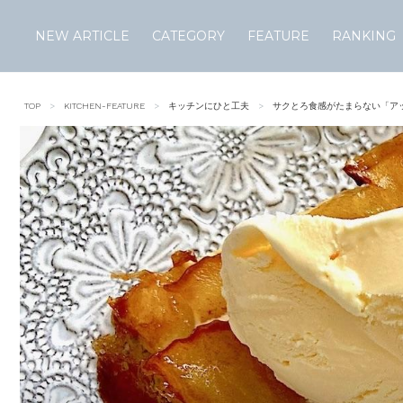
NEW ARTICLE
CATEGORY
FEATURE
RANKING
Skip
to
TOP
KITCHEN-FEATURE
キッチンにひと工夫
サクとろ食感がたまらない「ア
content