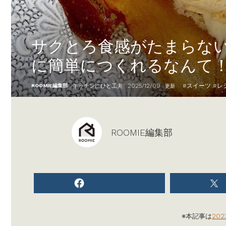
サクとろ食感がたまらな
に簡単につくれるなんて
2025/12/09
#
スイーツ
#
レ
ROOMIE編集部
キッチンにひと工夫
更新
ROOMIE編集部
※本記事は
20