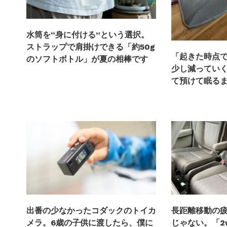
水筒を“身に付ける”という選択。
ストラップで肩掛けできる「約50g
「起きた時点
のソフトボトル」が夏の相棒です
少し減ってい
て預けて眠る
出番の少なかったコダックのトイカ
長距離移動の
メラ。6歳の子供に渡したら、僕に
じゃない。「2