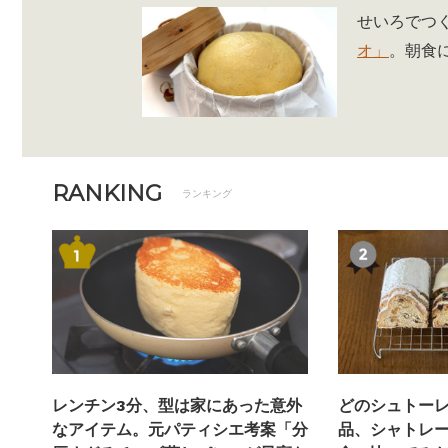
せいろでつ
オ」
。朝食
RANKING
ランキング
レンチン3分、型は家にあった意外
どのシュトー
なアイテム。元パティシエ考案「分
品、シャトレー