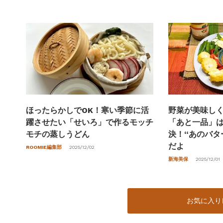
野菜が美味し
ほったらかしでOK！寒い季節に活
「あと一品」
躍させたい「せいろ」で作るモッチ
決！“あのバタ
モチの蒸しうどん
だよ
ROOMIE編集部
2025/12/02
新海美保
2025/12/01
お気に入り