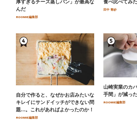
厚すぎるチーズ蒸しパン」が最高な
食べ比べてみ
んだ
田中 青紗
ROOMIE編集部
山崎実業のカ
手間」が減っ
自分で作ると、なぜかお店みたいな
キレイにサンドイッチができない問
ROOMIE編集部
題…。これがあればよかったのか！
ROOMIE編集部