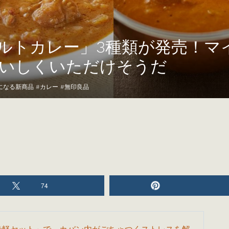
ルトカレー」3種類が発売！マ
いしくいただけそうだ
も気になる新商品
#
カレー
#
無印良品
74