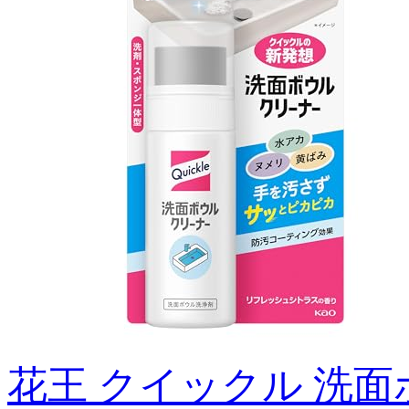
花王 クイックル 洗面ボ