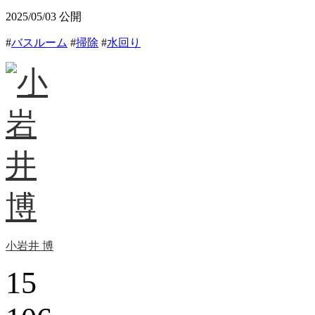
2025/05/03
公開
#
バスルーム
#
掃除
#
水回り
小岩井 博
15