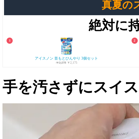
真夏の
絶対に
アイスノン 首もとひんやり 3個セット
￥2,278
￥2,175
手を汚さずにスイス